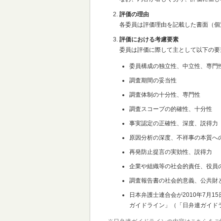
評価の理由
各委員は評価理由を記載した書面（個
評価における考慮要素
委員は評価に際して主として以下の要
委員構成の独立性、中立性、専門
調査期間の妥当性
調査体制の十分性、専門性
調査スコープの的確性、十分性
事実認定の正確性、深度、説得力
原因分析の深度、不祥事の本質へ
再発防止提言の実効性、説得力
企業や組織等の社会的責任、役員
調査報告書の社会的意義、公共財
日本弁護士連合会が2010年7月
ガイドライン」（「日弁連ガイド