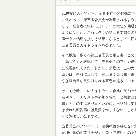
21世紀に入ってから、企業不祥事の頻発に
に代わって、第三者委員会が利用されるよう
りで、経営者の依頼により、その責任を回避
ようになった。これは多くの第三者委員会の
護士会の信用を損なう結果になるとして、日弁
三者委員会ガイドラインを公表した。
それ以後、多くの第三者委員会報告書はこの
「基づく」と表記して、委員会の独立性や透
に改善されてきた。しかし、最近は、このガ
或いは、それに反して「第三者委員会報告書
うな報告書が見受けられる事態が起きている
そこで今般、このガイドライン作成に関わっ
者やジャーナリストの参加を得て、公共財と
書」を世の中に送り出すために、当格付け委
は優れた報告書には賞賛を惜しまない。しか
して評価し、公表する。
当委員会のメンバーは、法的根拠を持たない
が我が国の企業社会がより公正で透明性のあ