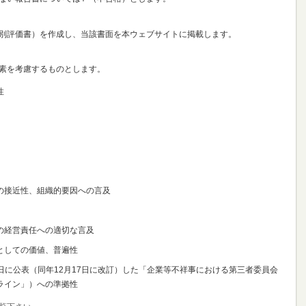
別評価書）を作成し、当該書面を本ウェブサイトに掲載します。
素を考慮するものとします。
性
の接近性、組織的要因への言及
の経営責任への適切な言及
としての価値、普遍性
15日に公表（同年12月17日に改訂）した「企業等不祥事における第三者委員会
ライン」）への準拠性