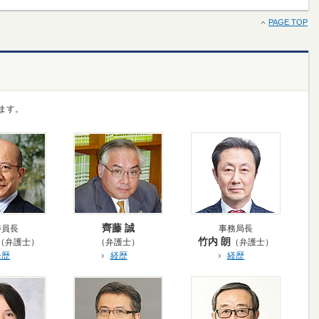
PAGE TOP
ます。
齊藤 誠
委員長
事務局長
竹内 朗
（弁護士）
（弁護士）
（弁護士）
経歴
経歴
経歴