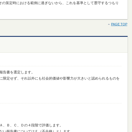
その策定時における範例に過ぎないから、これを基準として墨守するつもり
PAGE TOP
報告書を選定します。
に限定せず、それ以外にも社会的価値や影響力が大きいと認められるものを
Ａ、Ｂ、Ｃ、Ｄの４段階で評価します。
ない報告書についてはＦ（不合格）とします。