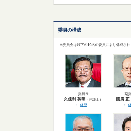
委員の構成
当委員会は以下の10名の委員により構成され
委員長
副
久保利 英明
國廣 正
（弁護士）
経歴