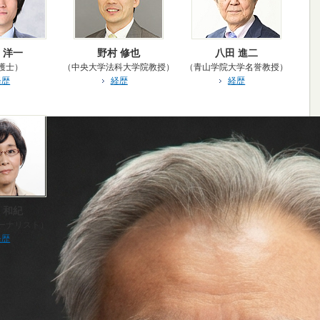
 洋一
野村 修也
八田 進二
護士）
（中央大学法科大学院教授）
（青山学院大学名誉教授）
経歴
経歴
経歴
 和紀
ーナリスト）
経歴