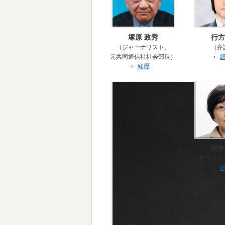
塚原 政秀
行方
（ジャーナリスト、
（弁
元共同通信社社会部長）
経歴
松永
（科学ジャ