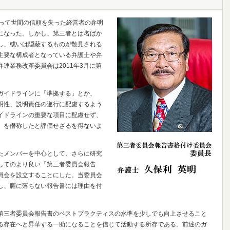
伴って世間の信頼を失った経営者の弁明
になった。しかし、第三者とは名ばか
し、或いは隠蔽するものが散見される
主要な構成者となっている弁護士や弁
連業務改革委員会は2011年3月に第
ガイドラインに「準拠する」とか、
明性、説明責任の遂行に配慮するよう
イドラインの重要な項目に配慮せず、
」を僭称したと評価せざるを得ないよ
。
たメンバーを中心として、さらに研究
してのより良い「第三者委員会報告
員会を設立することにした。当委員会
し、腑に落ちない報告書には理由を付
第三者委員会報告書のベストプラクティスの水準を少しでも向上させること
る存在へと昇華する一助になることを信じて活動する所存である。前述のガ