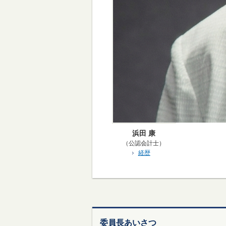
浜田 康
（公認会計士）
経歴
委員長あいさつ